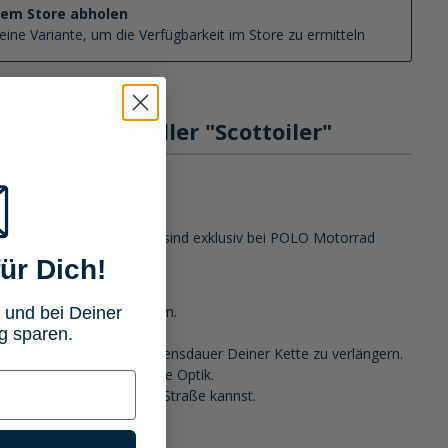
nem Store abholen
eine Variante, um die Verfügbarkeit im Store zu ermitteln
n
Hersteller "Scottoiler"
ptimales Fahrerlebnis und sind exklusiv bei POLO Motorrad
ür Dich!
 für Dein Scottoiler-System.
 und bei Deiner
cottoiler-Systeme.
g sparen.
 gewährleisten, um die Lebensdauer Deiner Kette zu verlängern.
d bieten eine ansprechende Optik.
Du schnell wieder auf die Straße kannst.