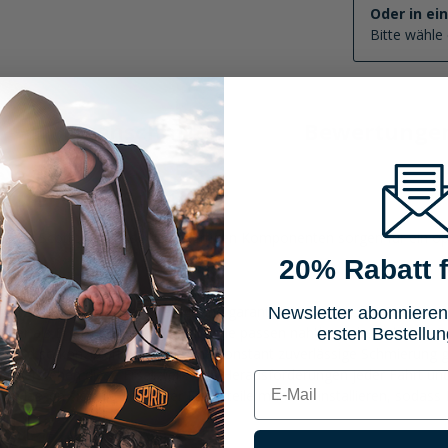
Oder in ei
Bitte wähle 
Eigenschaften
Bewertunge
zteile für Scottoiler
ile für Scottoiler. Diese hochwertigen Komponenten sorgen für ein o
20% Rabatt f
rsatzteile sind präzise gefertigt und garantieren eine exakte Passform
Newsletter abonnieren
der als Ergänzung, diese Ersatzteile passen nahtlos in bestehende S
ersten Bestellun
le sind so konzipiert, dass sie eine konstant zuverlässige Schmierung
, widerstehen diese Ersatzteile den Herausforderungen jeder Fahrt un
E-mail
n lassen sich die Scottoiler Ersatzteile mühelos installieren, sodass 