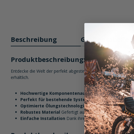
Beschreibung
Größentabelle
Produktbeschreibung: Scottoiler Ersat
Entdecke die Welt der perfekt abgestimmten Scottoiler Ersatzte
erhältlich.
Hochwertige Komponentenauswahl
Diese Scottoiler E
Perfekt für bestehende Systeme
Egal ob zur Wartung o
Optimierte Ölungstechnologie
Die Scottoiler Ersatztei
Robustes Material
Gefertigt aus langlebigen Materialien
Einfache Installation
Dank ihrer durchdachten Konstruktio