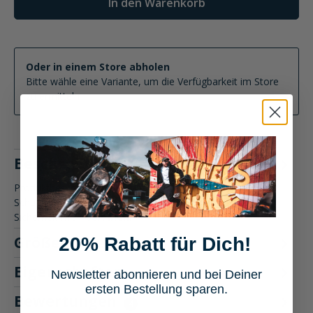
In den Warenkorb
Oder in einem Store abholen
Bitte wähle eine Variante, um die Verfügbarkeit im Store
zu ermitteln
Beschreibung
Produktbeschreibung: Schuberth E2 Motorradhelm Der
Schuberth E2 Helm bietet Dir ultimativen Komfort und
Sicherheit mit Fibe…
Mehr
Größentabelle
20% Rabatt für Dich!
Eigenschaften
Newsletter abonnieren und bei Deiner
ersten Bestellung sparen.
Bewertungen
4