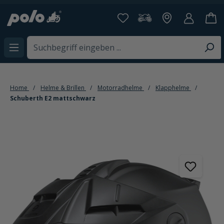
alt springen
Home
Helme & Brillen
Motorradhelme
Klapphelme
Schuberth E2 mattschwarz
Bildergalerie überspringen