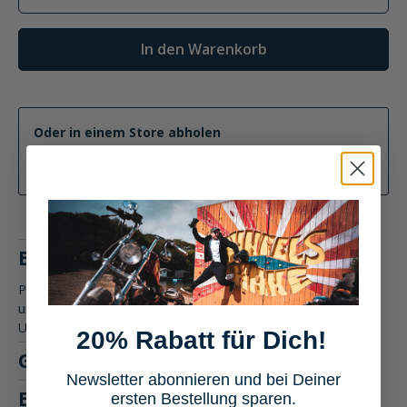
In den Warenkorb
Oder in einem Store abholen
Bitte wähle eine Variante, um die Verfügbarkeit im Store
zu ermitteln
Beschreibung
Produktbeschreibung: Safe Max Unterziehjacke mit Gelenk-
und Rückenprotektor 3.0 - Motorradbekleidung Die Safe Max
Unterzie…
Mehr
20% Rabatt für Dich!
Größentabelle
Newsletter abonnieren und bei Deiner
Eigenschaften
ersten Bestellung sparen.