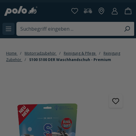
alt springen
Home
Motorradzubehör
Reinigung & Pflege
Reinigung
Zubehör
S100 S100 DER Waschhandschuh - Premium
Bildergalerie überspringen