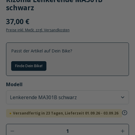
Rizoma Lenkerende MA301B
schwarz
37,00 €
Preise inkl. MwSt. zzgl. Versandkosten
Passt der Artikel auf Dein Bike?
Finde Dein Bike!
auswählen
Modell
Versandfertig in 23 Tagen, Lieferzeit 01.09.26 - 03.09.26
Produkt Anzahl: Gib den gewünschten Wer