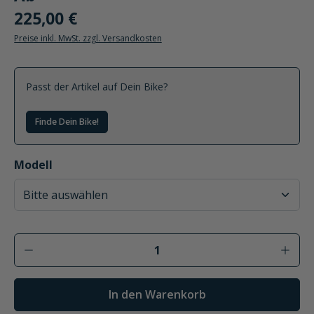
225,00 €
Preise inkl. MwSt. zzgl. Versandkosten
Passt der Artikel auf Dein Bike?
Finde Dein Bike!
auswählen
Modell
Produkt Anzahl: Gib den gewünschten Wer
In den Warenkorb