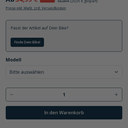
36%
Ab
34,99 €
55,00 €
(20,01 € gespart)
Preise inkl. MwSt. zzgl. Versandkosten
Passt der Artikel auf Dein Bike?
Finde Dein Bike!
auswählen
Modell
Produkt Anzahl: Gib den gewünschten Wer
In den Warenkorb