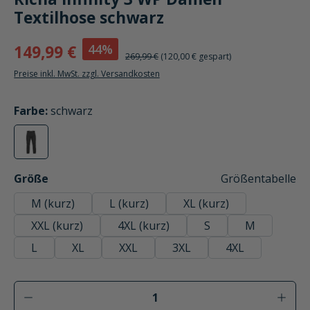
Textilhose schwarz
44%
149,99 €
269,99 €
(120,00 € gespart)
Preise inkl. MwSt. zzgl. Versandkosten
auswählen
Farbe
:
schwarz
schwarz
(Diese Option ist zurzeit nicht verfügbar.)
auswählen
Größe
Größentabelle
M (kurz)
L (kurz)
XL (kurz)
XXL (kurz)
4XL (kurz)
S
M
L
XL
XXL
3XL
4XL
Produkt Anzahl: Gib den gewünschten Wer