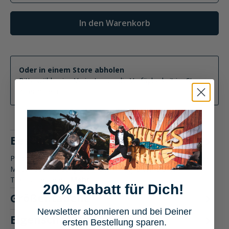
In den Warenkorb
Oder in einem Store abholen
Bitte wähle eine Variante, um die Verfügbarkeit im Store
zu ermitteln
Beschreibung
Produktbeschreibung: Richa Infinity 3 WP Damen Textilhose
Motorradbekleidung Die Richa Infinity 3 WP Damen
Textilhose biete…
Mehr
20% Rabatt für Dich!
Größentabelle
Newsletter abonnieren und bei Deiner
Eigenschaften
ersten Bestellung sparen.