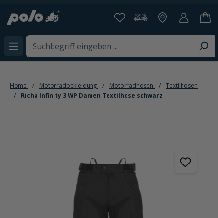
alt springen
Home
Motorradbekleidung
Motorradhosen
Textilhosen
Richa Infinity 3 WP Damen Textilhose schwarz
Bildergalerie überspringen