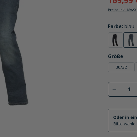
169,99 
Preise inkl. MwSt
auswählen
Farbe
:
blau
schwarz
bla
(Diese Option
(Di
auswählen
Größe
30/32
Produkt 
Oder in ei
Bitte wähle 