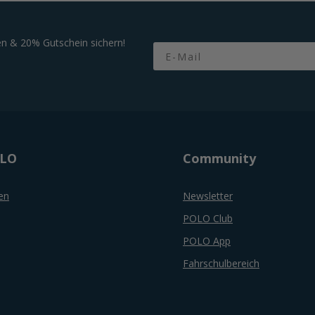
n & 20% Gutschein sichern!
Email
OLO
Community
en
Newsletter
POLO Club
POLO App
Fahrschulbereich