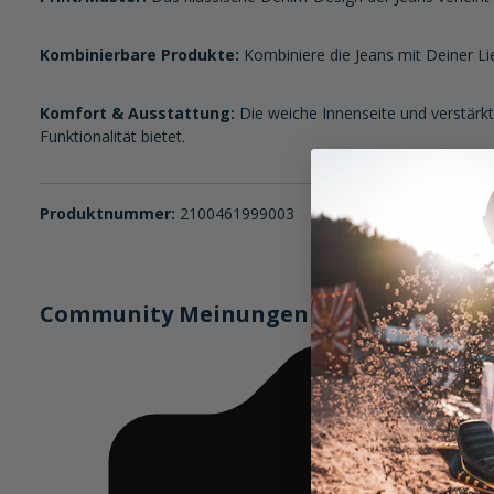
Kombinierbare Produkte:
Kombiniere die Jeans mit Deiner Li
Komfort & Ausstattung:
Die weiche Innenseite und verstärkt
Funktionalität bietet.
Produktnummer:
2100461999003
Community Meinungen (1)