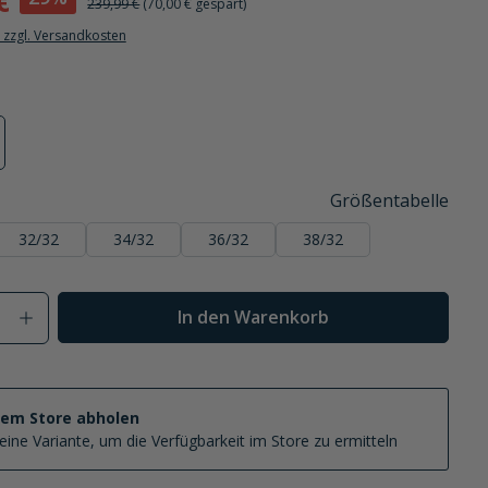
€
239,99 €
(70,00 € gespart)
. zzgl. Versandkosten
u
 ist zurzeit nicht verfügbar.)
ese Option ist zurzeit nicht verfügbar.)
Größentabelle
32/32
34/32
36/32
38/32
Anzahl: Gib den gewünschten Wert ein od
In den Warenkorb
nem Store abholen
eine Variante, um die Verfügbarkeit im Store zu ermitteln