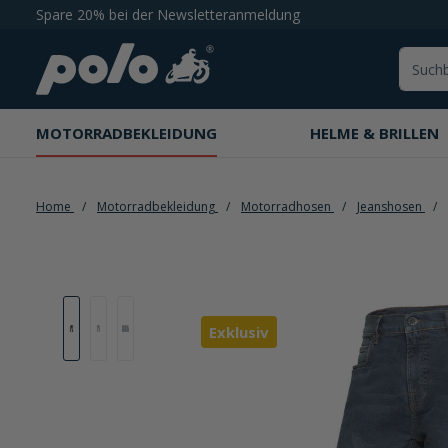
Spare 20% bei der Newsletteranmeldung
springen
Zur Hauptnavigation springen
MOTORRADBEKLEIDUNG
HELME & BRILLEN
Home
Motorradbekleidung
Motorradhosen
Jeanshosen
Bildergalerie überspringen
Exklusiv