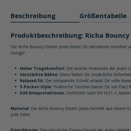
Beschreibung
Größentabelle
Produktbeschreibung: Richa Bouncy
Die Richa Bouncy Denim Jeans bietet Dir ultimativen Komfort un
Design!
Hoher Tragekomfort:
Die weiche Innenseite der Jeans s
Verstärkte Nähte:
Diese bieten Dir zusätzliche Sicherhei
Relaxed Fit:
Der entspannte Schnitt erlaubt Dir volle Beweg
5-Pocket-Style:
Praktische Taschen bieten Dir viel Platz f
D30 Knieprotektoren:
Zertifiziert nach EN 1621-1, bieten
Material:
Die Richa Bouncy Denim Jeans besteht aus einem rob
jede Fahrt.
Print/Muster:
Das klassische Denim-Design der Jeans verleiht D