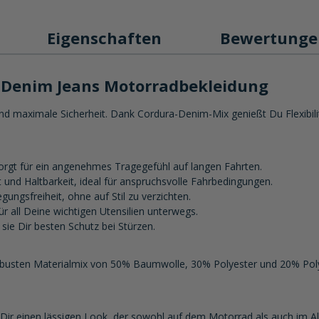
Eigenschaften
Bewertung
 Denim Jeans Motorradbekleidung
d maximale Sicherheit. Dank Cordura-Denim-Mix genießt Du Flexibilit
orgt für ein angenehmes Tragegefühl auf langen Fahrten.
t und Haltbarkeit, ideal für anspruchsvolle Fahrbedingungen.
ungsfreiheit, ohne auf Stil zu verzichten.
ür all Deine wichtigen Utensilien unterwegs.
 sie Dir besten Schutz bei Stürzen.
usten Materialmix von 50% Baumwolle, 30% Polyester und 20% Polyami
ir einen lässigen Look, der sowohl auf dem Motorrad als auch im Allt