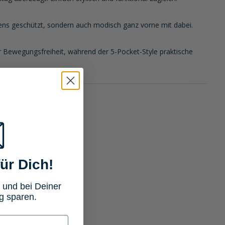
tens geschützt, sondern auch modisch ganz vorne mit dabei.
r Bewegungsfreiheit, während der 5-Pocket-Style praktische
ür Dich!
 und bei Deiner
g sparen.