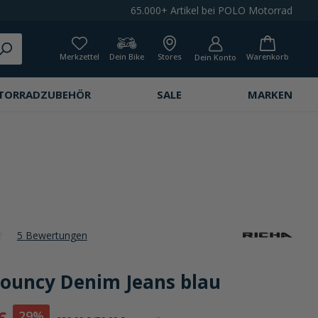
65.000+ Artikel bei POLO Motorrad
Merkzettel
Dein Bike
Stores
Warenkorb
Dein Konto
TORRADZUBEHÖR
SALE
MARKEN
5 Bewertungen
che Bewertung von 4 von 5 Sternen
Bouncy Denim Jeans blau
29%