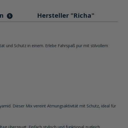
en
Hersteller "Richa"
5
ät und Schutz in einem. Erlebe Fahrspaß pur mit stilvollem
d. Dieser Mix vereint Atmungsaktivität mit Schutz, ideal für
ag überzeugt. Einfach stylisch und funktional zugleich.