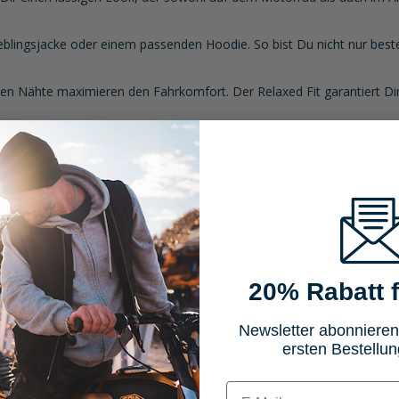
eblingsjacke oder einem passenden Hoodie. So bist Du nicht nur bes
en Nähte maximieren den Fahrkomfort. Der Relaxed Fit garantiert Di
20% Rabatt f
Newsletter abonnieren
ersten Bestellun
E-mail