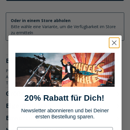
Oder in einem Store abholen
Bitte wähle eine Variante, um die Verfügbarkeit im Store
zu ermitteln
Beschreibung
Produktbeschreibung: REV'IT! Arrow 2 Schuhe Die REV'IT!
Arrow 2 Schuhe kombinieren urbanen Stil mit innovativer
Technologie…
Mehr
Größentabelle
20% Rabatt für Dich!
Eigenschaften
Newsletter abonnieren und bei Deiner
ersten Bestellung sparen.
Bewertungen
E-mail