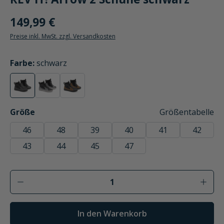
149,99 €
Preise inkl. MwSt. zzgl. Versandkosten
auswählen
Farbe
:
schwarz
schwarz
grau/schwarz
braun/schwarz
(Diese Option ist zurzeit nicht verfügbar.)
(Diese Option ist zurzeit nicht verfügbar.)
(Diese Option ist zurzeit nicht verfügbar.)
auswählen
Größe
Größentabelle
46
48
39
40
41
42
43
44
45
47
Produkt Anzahl: Gib den gewünschten Wer
In den Warenkorb