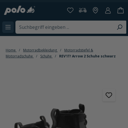
alt springen
Home
Motorradbekleidung
Motorradstiefel &
Motorradschuhe
Schuhe
REV'IT! Arrow 2 Schuhe schwarz
Bildergalerie überspringen