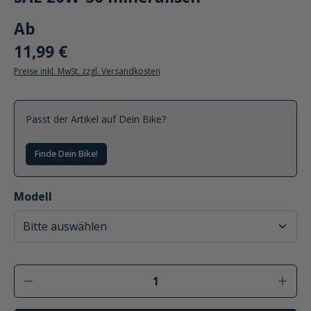
SAE 20W-50 mineralisch
Ab
11,99 €
Preise inkl. MwSt. zzgl. Versandkosten
Passt der Artikel auf Dein Bike?
Finde Dein Bike!
auswählen
Modell
Produkt Anzahl: Gib den gewünschten Wer