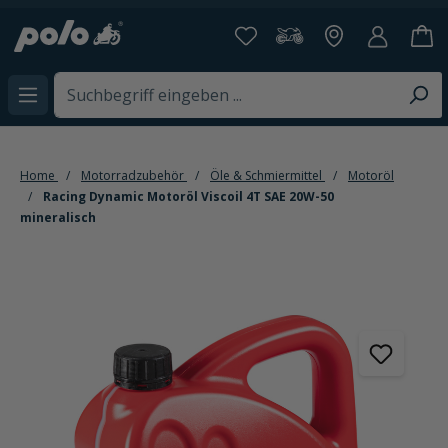
65.000+ Artikel 
alt springen
Home
Motorradzubehör
Öle & Schmiermittel
Motoröl
Racing Dynamic Motoröl Viscoil 4T SAE 20W-50
mineralisch
Bildergalerie überspringen