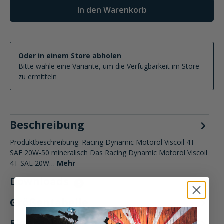
In den Warenkorb
Oder in einem Store abholen
Bitte wähle eine Variante, um die Verfügbarkeit im Store
zu ermitteln
Beschreibung
Produktbeschreibung: Racing Dynamic Motoröl Viscoil 4T
SAE 20W-50 mineralisch Das Racing Dynamic Motoröl Viscoil
4T SAE 20W…
Mehr
Downloads
5
Größentabelle