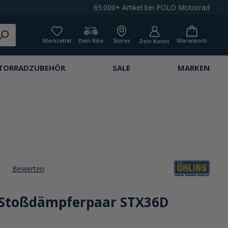
65.000+ Artikel bei POLO Motorrad
Merkzettel
Dein Bike
Stores
Warenkorb
Dein Konto
TORRADZUBEHÖR
SALE
MARKEN
Bewerten
che Bewertung von 0 von 5 Sternen
 Stoßdämpferpaar STX36D