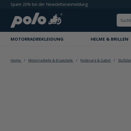
Spare 20% bei der Newsletteranmeldung
springen
Zur Hauptnavigation springen
MOTORRADBEKLEIDUNG
HELME & BRILLEN
Home
Motorradteile & Ersatzteile
Federung & Gabel
Stoßdä
Bildergalerie überspringen