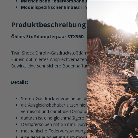
Mechanische Federvorspannungsverstellung
: Mit de
Modellspezifischer Einbau
: Eine detaillierte Anleitung
Produktbeschreibung im Detail:
Öhlins Stoßdämpferpaar STX36D
Twin Shock Einrohr-Gasdruckstoßdämpfer mit Trennkolben und i
Für ein optimiertes Ansprechverhalten und mit Reserven die die 
Bewirkt eine sehr sichere Bodenhaftung für viel Grip bei hohem
Details:
Stereo-Gasdruckfederbeine bei denen das Öl und das Gas 
die Ausgleichsbehälter sitzen hier nicht außerhalb der Fed
vermischt und damit die Dämpfung beeinflussen
dadurch ist eine gleichmäßigere Funktion auch bei hohen 
Dämpferkolben mit 36 mm Durchmesser
mechanische Federvorspannungsverstellung über den mitge
eine genaue Anleitung zum modellspezifischen Einbau und zu