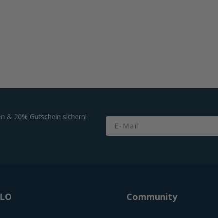
n & 20% Gutschein sichern!
Email
OLO
Community