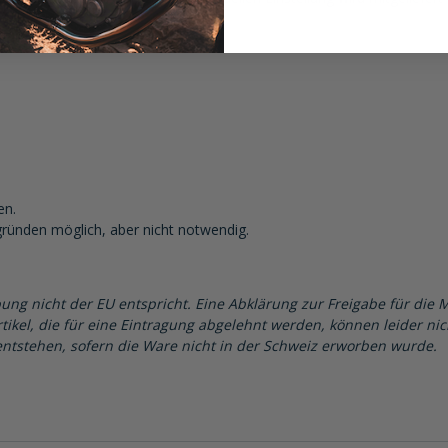
en.
gründen möglich, aber nicht notwendig.
ung nicht der EU entspricht. Eine Abklärung zur Freigabe für die 
tikel, die für eine Eintragung abgelehnt werden, können leider ni
ntstehen, sofern die Ware nicht in der Schweiz erworben wurde.