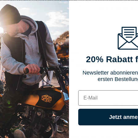
m mitgelieferten Hakenschlüssel kannst Du die Federvorspannung indi
 für den Einbau und die Einstellung garantiert eine einfache Anpassung
nternem Reservoir (Ausgleichsbehälter).
20% Rabatt f
Originalfederbeine nicht bieten können.
 Komfort - unter dem Strich eine klar verbesserte Straßenlage.
Newsletter abonnieren
ersten Bestellun
E-mail
getrennt sind
erbeine sondern sind in den oberen Teil integriert - also keine günst
Jetzt anme
Belastungen gewährleistet
lieferten Hakenschlüssel
r Vorgehensweise bei der individuellen Einstellung wird mitgeliefert