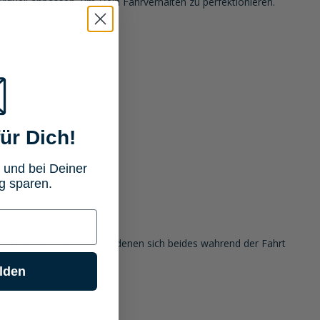
viduell anpassen, um Dein Fahrverhalten zu perfektionieren.
 an Dein Motorradmodell.
ür Dich!
 und bei Deiner
g sparen.
igere Emulsionsdämpfer bei denen sich beides wahrend der Fahrt
lden