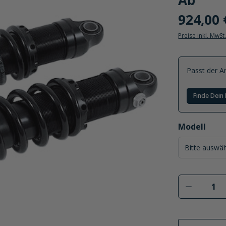
Ab
924,00 
Preise inkl. MwSt
Passt der Ar
Finde Dein 
auswählen
Modell
Produkt 