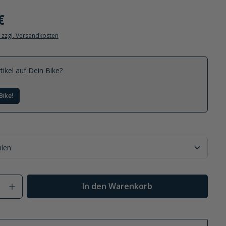
€
. zzgl. Versandkosten
tikel auf Dein Bike?
Bike!
Anzahl: Gib den gewünschten Wert ein od
In den Warenkorb