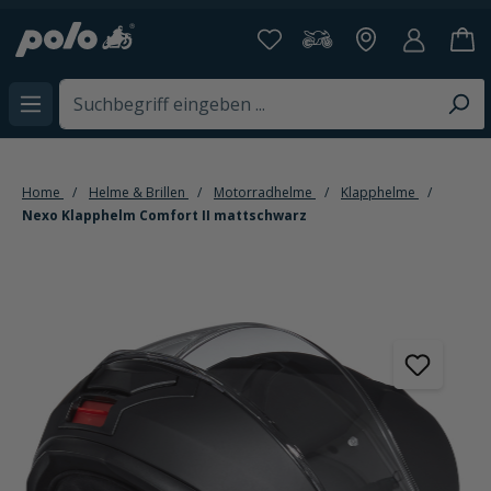
alt springen
Home
Helme & Brillen
Motorradhelme
Klapphelme
Nexo Klapphelm Comfort II mattschwarz
Bildergalerie überspringen