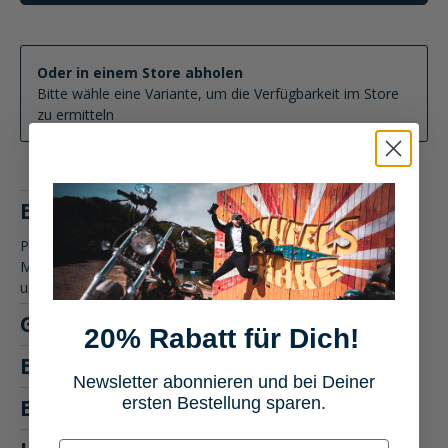
Oder in einem Store abholen
Bitte wähle eine Variante, um die Verfügbarkeit im Store
zu ermitteln
Beschreibung
Produktbeschreibung: Nexo Klapphelm Comfort II
Motorradhelm Der Nexo Klapphelm Comfort II bietet Dir
unvergleichlichen Komf…
Mehr
Größentabelle
20% Rabatt für Dich!
Eigenschaften
Newsletter abonnieren und bei Deiner
ersten Bestellung sparen.
Bewertungen
9
E-mail