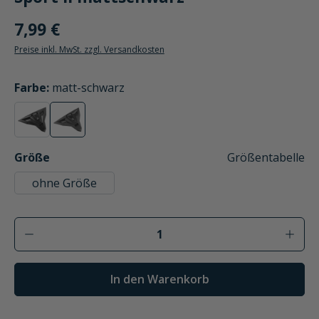
7,99 €
Preise inkl. MwSt. zzgl. Versandkosten
auswählen
Farbe
:
matt-schwarz
schwarz
matt-schwarz
(Diese Option ist zurzeit nicht verfügbar.)
(Diese Option ist zurzeit nicht verfügbar.)
auswählen
Größe
Größentabelle
ohne Größe
Produkt Anzahl: Gib den gewünschten Wer
In den Warenkorb