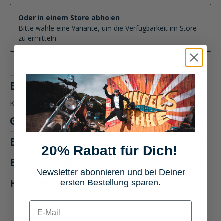
Oder in einem Store abholen
Bitte wähle eine Variante, um die Verfügbarkeit im Store
zu ermitteln
Beschreibung
Kinnbelüftung für den Helm Nexo Integralhelm Basic II
Größentabelle
Eigenschaften
20% Rabatt für Dich!
Bewertungen
Newsletter abonnieren und bei Deiner
Hersteller "Nexo"
ersten Bestellung sparen.
E-mail