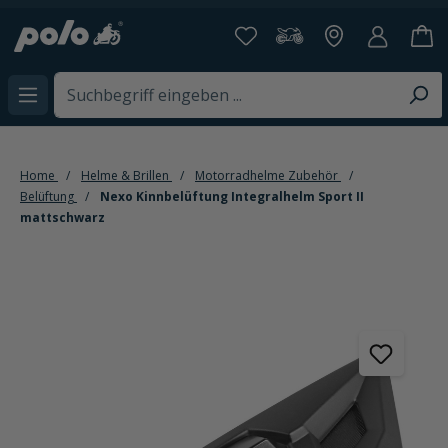
alt springen
Home
Helme & Brillen
Motorradhelme Zubehör
Belüftung
Nexo Kinnbelüftung Integralhelm Sport II
mattschwarz
Bildergalerie überspringen