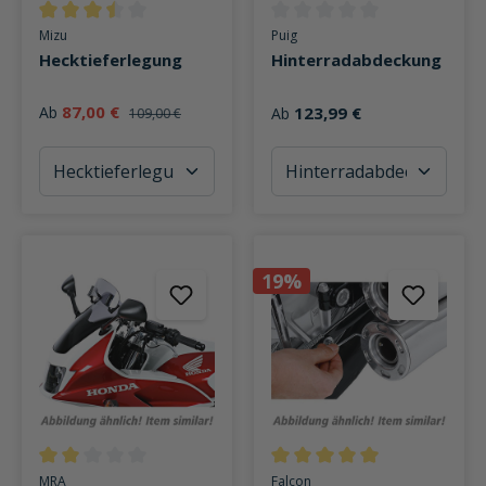
Durchschnittliche Bewertung von 3.5 von 5 Sternen
Durchschnittliche Bewertung v
Mizu
Puig
Hecktieferlegung
Hinterradabdeckung
87,00 €
Ab
123,99 €
Ab
109,00 €
19%
Durchschnittliche Bewertung von 2 von 5 Sternen
Durchschnittliche Bewertung v
MRA
Falcon