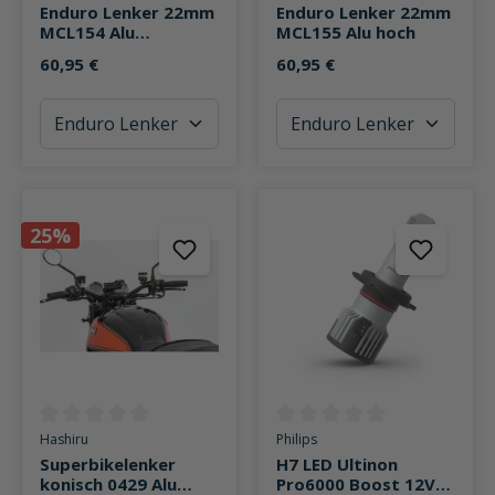
Enduro Lenker 22mm
Enduro Lenker 22mm
MCL154 Alu
MCL155 Alu hoch
mittelhoch
60,95 €
60,95 €
25%
Durchschnittliche Bewertung von 0 von 5 Sternen
Durchschnittliche Bewertung v
Hashiru
Philips
Superbikelenker
H7 LED Ultinon
konisch 0429 Alu
Pro6000 Boost 12V