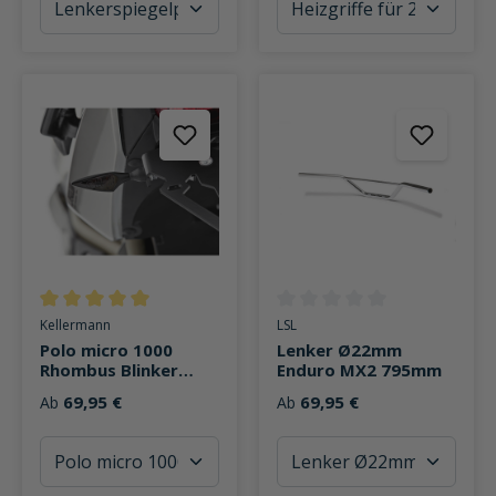
Durchschnittliche Bewertung von 5 von 5 Sternen
Durchschnittliche Bewertung v
Kellermann
LSL
Polo micro 1000
Lenker Ø22mm
Rhombus Blinker
Enduro MX2 795mm
Dark
69,95 €
69,95 €
Ab
Ab