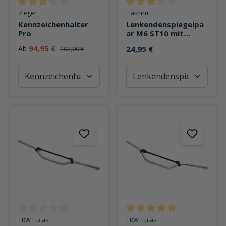
Durchschnittliche Bewertung von 3.3 von 5 Sternen
Durchschnittliche Bewertung v
Zieger
Hashiru
Kennzeichenhalter
Lenkendenspiegelpa
Pro
ar M6 ST10 mit
Gelenk Ø100mm
94,95 €
Ab
24,95 €
102,00 €
Durchschnittliche Bewertung von 0 von 5 Sternen
Durchschnittliche Bewertung v
TRW Lucas
TRW Lucas