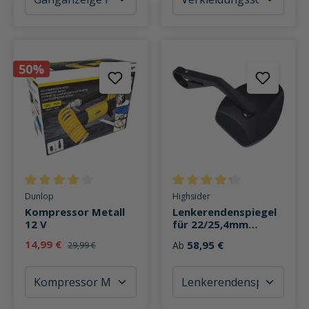
50%
Durchschnittliche Bewertung von 4 von 5 Sternen
Durchschnittliche Bewertung v
Dunlop
Highsider
Kompressor Metall
Lenkerendenspiegel
12 V
für 22/25,4mm
Ferrara 2 Alu
14,99 €
58,95 €
Ab
29,99 €