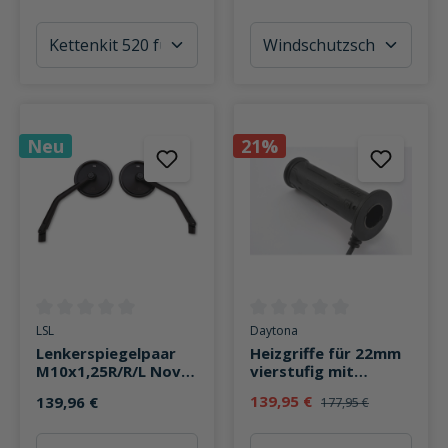
Neu
21%
Durchschnittliche Bewertung von 0 von 5 Sternen
Durchschnittliche Bewertung v
LSL
Daytona
Lenkerspiegelpaar
Heizgriffe für 22mm
M10x1,25R/R/L Nova-
vierstufig mit
Run Ø102mm
integrierten Schalter
139,95 €
139,96 €
177,95 €