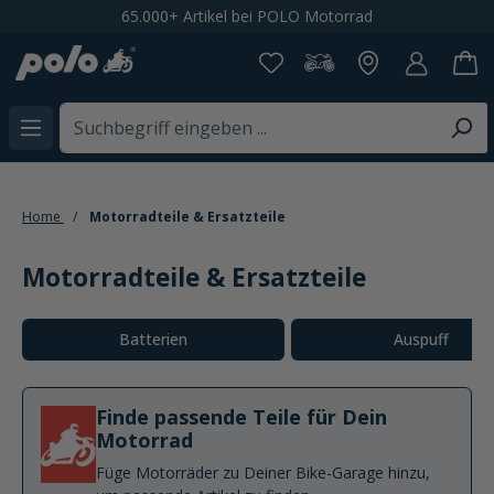
Spare 20% bei der Newsletteranmeldung
alt springen
Home
Motorradteile & Ersatzteile
Motorradteile & Ersatzteile
Kategoriegalerie überspringen
Batterien
Auspuff
Finde passende Teile für Dein
Motorrad
Füge Motorräder zu Deiner Bike-Garage hinzu,