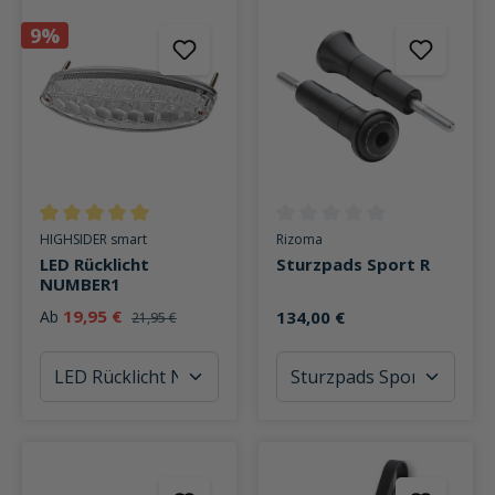
9%
Durchschnittliche Bewertung von 5 von 5 Sternen
Durchschnittliche Bewertung v
HIGHSIDER smart
Rizoma
LED Rücklicht
Sturzpads Sport R
NUMBER1
19,95 €
Ab
134,00 €
21,95 €