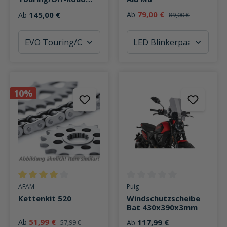
Fahrer
79,00 €
145,00 €
Ab
Ab
89,00 €
10%
Durchschnittliche Bewertung von 4 von 5 Sternen
Durchschnittliche Bewertung v
AFAM
Puig
Kettenkit 520
Windschutzscheibe
Bat 430x390x3mm
51,99 €
Ab
117,99 €
Ab
57,99 €