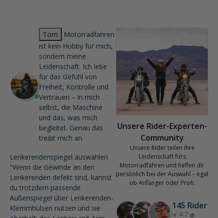
Tom
Motorradfahren
ist kein Hobby für mich,
sondern meine
Leidenschaft. Ich lebe
für das Gefühl von
Freiheit, Kontrolle und
Vertrauen – in mich
selbst, die Maschine
und das, was mich
Unsere Rider-Experten-
begleitet. Genau das
Community
treibt mich an.
Unsere Rider teilen ihre
Lenkerendenspiegel auswählen
Leidenschaft fürs
Motorradfahren und helfen dir
"Wenn die Gewinde an den
persönlich bei der Auswahl – egal
Lenkerenden defekt sind, kannst
ob Anfänger oder Profi.
du trotzdem passende
Außenspiegel über Lenkerenden-
145 Rider
Klemmhülsen nutzen und sie
⭐ 4.7 ⌀