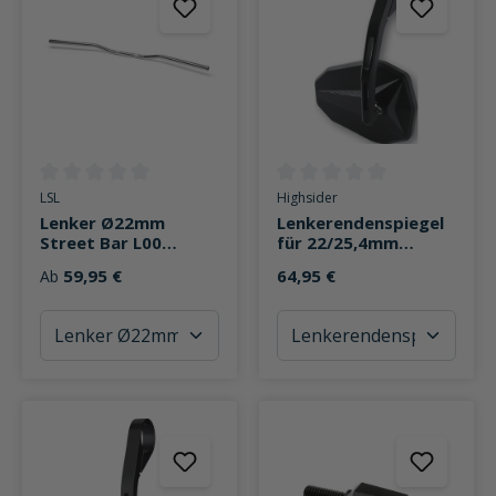
Durchschnittliche Bewertung von 0 von 5 Sternen
Durchschnittliche Bewertung v
LSL
Highsider
Lenker Ø22mm
Lenkerendenspiegel
Street Bar L00
für 22/25,4mm
850mm
Victory-X Alu
59,95 €
64,95 €
Ab