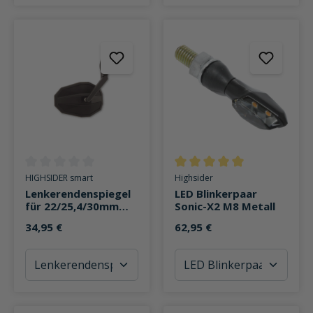
Durchschnittliche Bewertung von 0 von 5 Sternen
Durchschnittliche Bewertung v
HIGHSIDER smart
Highsider
Lenkerendenspiegel
LED Blinkerpaar
für 22/25,4/30mm
Sonic-X2 M8 Metall
Straight kurz
34,95 €
62,95 €