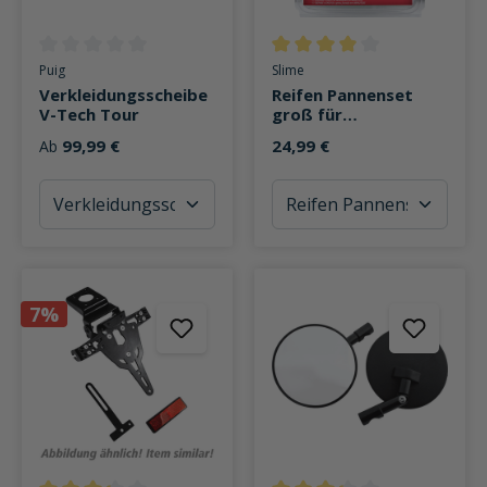
Durchschnittliche Bewertung von 0 von 5 Sternen
Durchschnittliche Bewertung v
Puig
Slime
Verkleidungsscheibe
Reifen Pannenset
V-Tech Tour
groß für
schlauchlose Reifen
99,99 €
24,99 €
Ab
7%