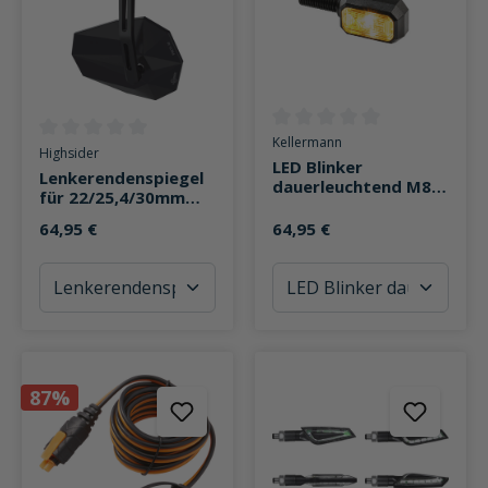
Durchschnittliche Bewertung v
Kellermann
Durchschnittliche Bewertung von 0 von 5 Sternen
Highsider
LED Blinker
Lenkerendenspiegel
dauerleuchtend M8
für 22/25,4/30mm
Blisk CL
Stealth X6
64,95 €
64,95 €
87%