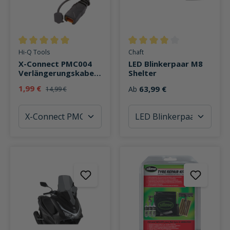
Durchschnittliche Bewertung von 5 von 5 Sternen
Durchschnittliche Bewertung v
Hi-Q Tools
Chaft
X-Connect PMC004
LED Blinkerpaar M8
Verlängerungskabel
Shelter
ca. 3 m
1,99 €
63,99 €
Ab
14,99 €