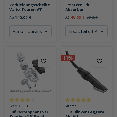
Verkleidungsscheibe
Ersatzteil dB-
Vario-Touren VT
Absorber
48,69 €
145,00 €
Ab
Ab
59,95 €
11%
Durchschnittliche Bewertung von 4 von 5 Sternen
Durchschnittliche Bewertung v
SW-MOTECH
Rizoma
Fußrastenpaar EVO
LED Blinker Leggera
Touring/Off-Road
Alu M8