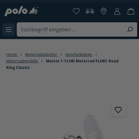
alt springen
Home
Motorradzubehör
Geschenkideen
Motorradmodelle
Maisto 1:12 HD Motorrad FLHRC Road
King Classic
Bildergalerie überspringen