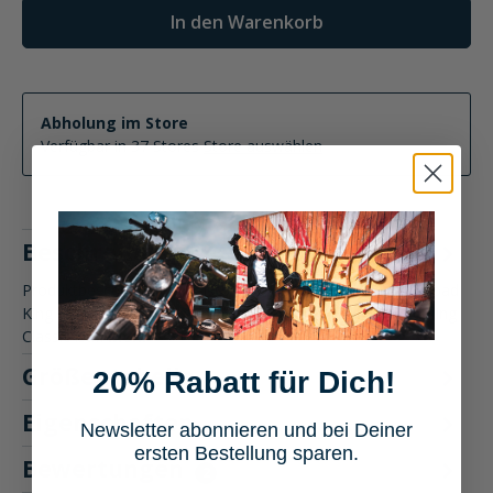
In den Warenkorb
Abholung im Store
Verfügbar in 37 Stores
Store auswählen
Beschreibung
Produktbeschreibung: Maisto 1:12 HD Motorrad FLHRC Road
King Classic Das Maisto 1:12 HD Motorrad FLHRC Road King
Classic ist…
Mehr
Größentabelle
20% Rabatt für Dich!
Eigenschaften
Newsletter abonnieren und bei Deiner
ersten Bestellung sparen.
Bewertungen
2