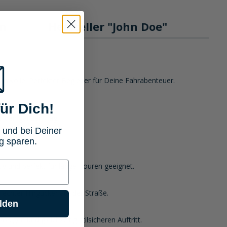
n
Hersteller "John Doe"
aumwolle. Perfekter Begleiter für Deine Fahrabenteuer.
ür Dich!
mfort bietet.
l den ganzen Tag.
druck macht.
 und bei Deiner
g sparen.
iv und perfekt für lange Touren geeignet.
echter Hingucker auf der Straße.
lden
sigen und gleichzeitig stilsicheren Auftritt.