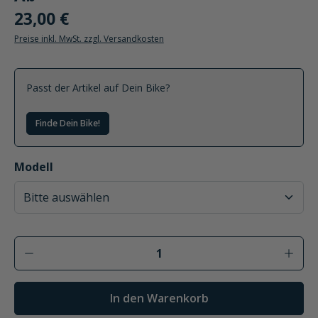
23,00 €
Preise inkl. MwSt. zzgl. Versandkosten
Passt der Artikel auf Dein Bike?
Finde Dein Bike!
auswählen
Modell
Produkt Anzahl: Gib den gewünschten Wer
In den Warenkorb