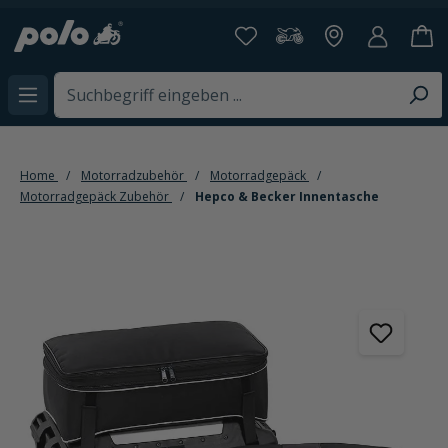
alt springen
Home
Motorradzubehör
Motorradgepäck
Motorradgepäck Zubehör
Hepco & Becker Innentasche
Bildergalerie überspringen