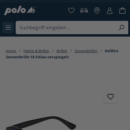
alt springen
Home
Helme & Brillen
Brillen
Sonnenbrillen
Hellfire
Sonnenbrille 18.0 blau verspiegelt
Bildergalerie überspringen