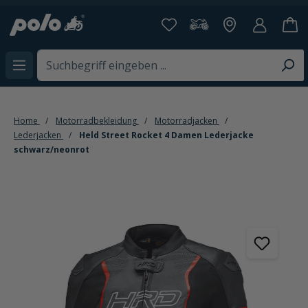
alt springen
Home
Motorradbekleidung
Motorradjacken
Lederjacken
Held Street Rocket 4 Damen Lederjacke
schwarz/neonrot
Bildergalerie überspringen