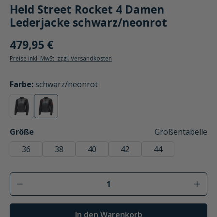
Held Street Rocket 4 Damen
Lederjacke schwarz/neonrot
479,95 €
Preise inkl. MwSt. zzgl. Versandkosten
auswählen
Farbe
:
schwarz/neonrot
schwarz/weiß
schwarz/neonrot
(Diese Option ist zurzeit nicht verfügbar.)
(Diese Option ist zurzeit nicht verfügbar.)
auswählen
Größe
Größentabelle
36
38
40
42
44
Produkt Anzahl: Gib den gewünschten Wer
In den Warenkorb