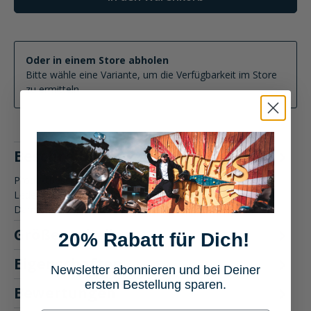
Oder in einem Store abholen
Bitte wähle eine Variante, um die Verfügbarkeit im Store
zu ermitteln
Beschreibung
Produktbeschreibung: Held Street Rocket 4 Damen
Lederjacke - Motorradbekleidung Die Held Street Rocket 4
Damen Lederjacke v…
Mehr
Größentabelle
20% Rabatt für Dich!
Eigenschaften
Newsletter abonnieren und bei Deiner
ersten Bestellung sparen.
Bewertungen