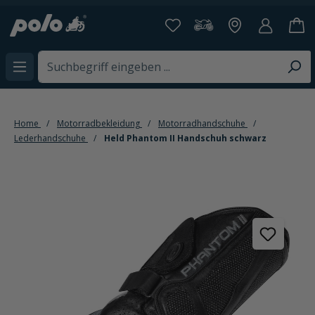
alt springen
Home
Motorradbekleidung
Motorradhandschuhe
Lederhandschuhe
Held Phantom II Handschuh schwarz
Bildergalerie überspringen