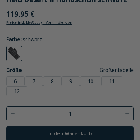
119,95 €
Preise inkl. MwSt. zzgl. Versandkosten
auswählen
Farbe
:
schwarz
schwarz
(Diese Option ist zurzeit nicht verfügbar.)
auswählen
Größe
Größentabelle
6
7
8
9
10
11
12
Produkt Anzahl: Gib den gewünschten Wer
In den Warenkorb