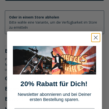
Oder in einem Store abholen
Bitte wähle eine Variante, um die Verfügbarkeit im Store
zu ermitteln
Beschreibung
Produktbeschreibung: Held Desert II Handschuh
Motorradbekleidung Der Held Desert II Handschuh bietet Dir
optimalen Schutz u…
Mehr
Größentabelle
20% Rabatt für Dich!
Eigenschaften
Newsletter abonnieren und bei Deiner
Bewertungen
ersten Bestellung sparen.
3