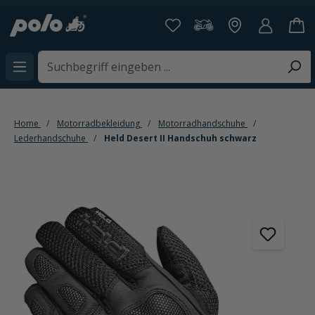
alt springen
Home
Motorradbekleidung
Motorradhandschuhe
Lederhandschuhe
Held Desert II Handschuh schwarz
Bildergalerie überspringen