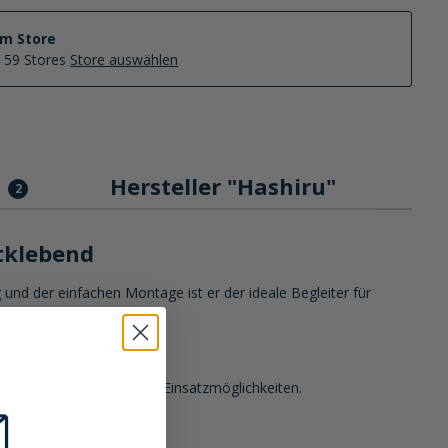
im Store
n 59 Stores
Store auswählen
n
Hersteller "Hashiru"
2
tklebend
und der einfachen Montage ist er der ideale Begleiter für
gnifikant.
Bauweise bietet flexible Einsatzmöglichkeiten.
n.
cht zu installieren.