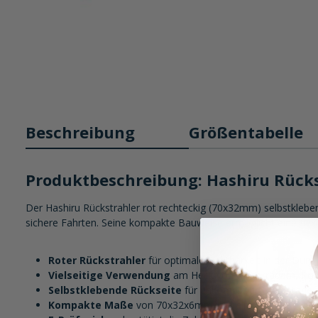
Beschreibung
Größentabelle
Produktbeschreibung: Hashiru Rücks
Der Hashiru Rückstrahler rot rechteckig (70x32mm) selbstkleben
sichere Fahrten. Seine kompakte Bauweise ermöglicht eine flex
Roter Rückstrahler
für optimale Sichtbarkeit in der Dunke
Vielseitige Verwendung
am Heck von Motorrädern, Roller
Selbstklebende Rückseite
für unkomplizierte Montage. 
Kompakte Maße
von 70x32x6mm und ein Gewicht von nur 1