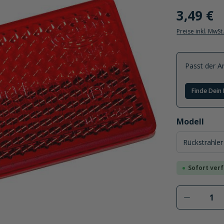
3,49 €
Preise inkl. MwSt
Passt der Ar
Finde Dein 
auswählen
Modell
Sofort verf
Produkt 