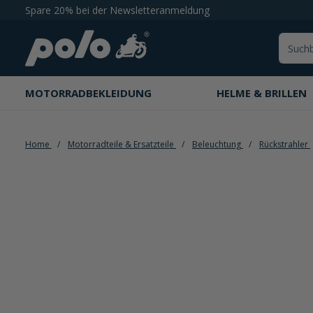
Spare 20% bei der Newsletteranmeldung
springen
Zur Hauptnavigation springen
MOTORRADBEKLEIDUNG
HELME & BRILLEN
Home
Motorradteile & Ersatzteile
Beleuchtung
Rückstrahler
Bildergalerie überspringen