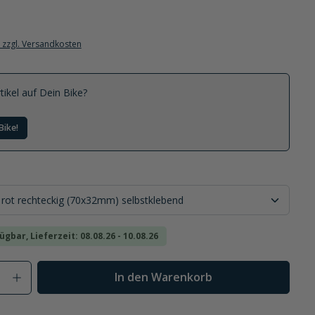
. zzgl. Versandkosten
tikel auf Dein Bike?
Bike!
ügbar, Lieferzeit: 08.08.26 - 10.08.26
Anzahl: Gib den gewünschten Wert ein od
In den Warenkorb