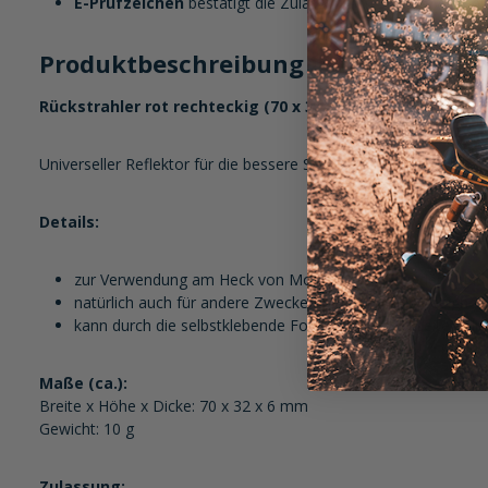
E-Prüfzeichen
bestätigt die Zulassung im Straßenverkehr. 
Produktbeschreibung im Detail:
Rückstrahler rot rechteckig (70 x 32 mm) selbstklebend
Universeller Reflektor für die bessere Sichtbarkeit in der Dunkelh
Details:
zur Verwendung am Heck von Motorrad, Roller oder Quad
natürlich auch für andere Zwecke und Fahrzeuge geeignet
kann durch die selbstklebende Folie auf der Rückseite beli
Maße (ca.):
Breite x Höhe x Dicke: 70 x 32 x 6 mm
Gewicht: 10 g
Zulassung: