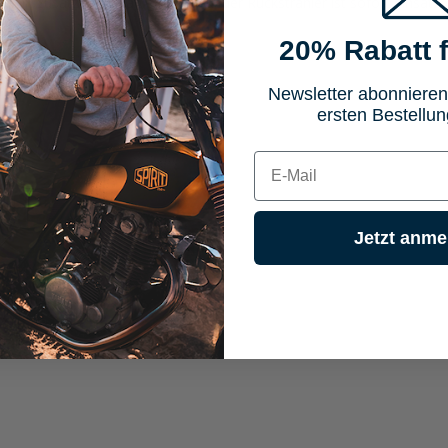
Kein zusätzlicher Papieraufwand, der Rückstrahler ist sofort einsatzbe
20% Rabatt f
Newsletter abonnieren
ersten Bestellun
eit.
E-mail
Jetzt anme
ebig angeklebt werden