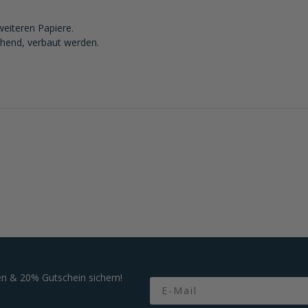
weiteren Papiere.
chend, verbaut werden.
n & 20% Gutschein sichern!
Email