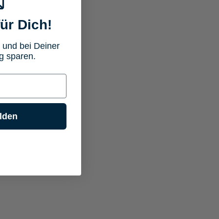
reit.
ür Dich!
 und bei Deiner
g sparen.
lden