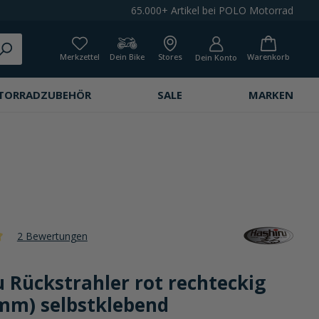
65.000+ Artikel bei POLO Motorrad
Merkzettel
Dein Bike
Stores
Warenkorb
Dein Konto
TORRADZUBEHÖR
SALE
MARKEN
2 Bewertungen
che Bewertung von 5 von 5 Sternen
 Rückstrahler rot rechteckig
mm) selbstklebend