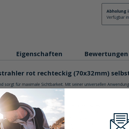
Abholung 
Verfügbar i
Eigenschaften
Bewertunge
trahler rot rechteckig (70x32mm) selbs
d sorgt für maximale Sichtbarkeit. Mit seiner universellen Anwendung 
ible Nutzung.
lheit. Seine klare Leuchtkraft erhöht die Sicherheit bei Nachtfahrten si
n oder Quads, sogar für andere Fahrzeuge geeignet. Die universelle 
Der Reflektor lässt sich mühelos an jedem gewünschten Ort anbringe
0g. Diese Eigenschaften machen den Rückstrahler unauffällig und lei