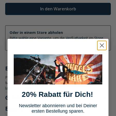
In den Warenkorb
Oder in einem Store abholen
Bitte wähle eine Variante, um die Verfügbarkeit im Store
zu ermitteln
Beschreibung
Produktbeschreibung: FLM Traction Air Lederhandschuh lang
Motorradbekleidung Der FLM Traction Air Lederhandschuh
lang biete…
Mehr
20% Rabatt für Dich!
Größentabelle
Newsletter abonnieren und bei Deiner
Eigenschaften
ersten Bestellung sparen.