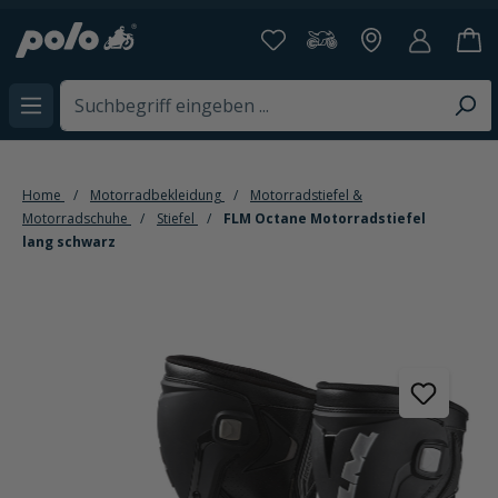
alt springen
Home
Motorradbekleidung
Motorradstiefel &
Motorradschuhe
Stiefel
FLM Octane Motorradstiefel
lang schwarz
Bildergalerie überspringen