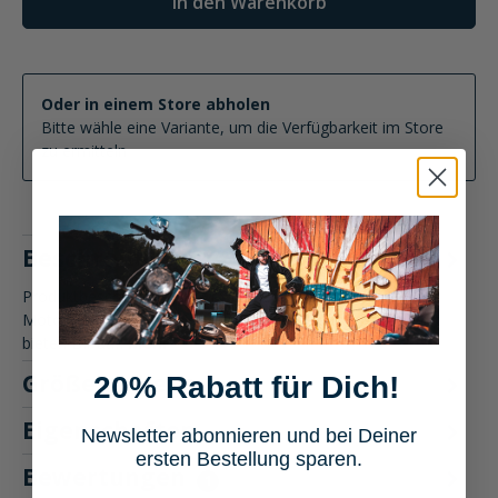
In den Warenkorb
Oder in einem Store abholen
Bitte wähle eine Variante, um die Verfügbarkeit im Store
zu ermitteln
Beschreibung
Produktbeschreibung: FLM Octane Motorradstiefel lang -
Motorradbekleidung Die FLM Octane Motorradstiefel lang
bieten Dir at…
Mehr
Größentabelle
20% Rabatt für Dich!
Eigenschaften
Newsletter abonnieren und bei Deiner
ersten Bestellung sparen.
Bewertungen
1