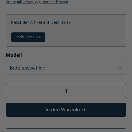
Preise inkl. MwSt. zzgl. Versandkosten
Passt der Artikel auf Dein Bike?
Finde Dein Bike!
auswählen
Modell
Produkt Anzahl: Gib den gewünschten Wer
In den Warenkorb