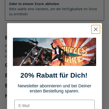
Oder in einem Store abholen
Bitte wähle eine Variante, um die Verfügbarkeit im Store
zu ermitteln
Beschreibung
Produktbeschreibung: D.I.D. Supersprox Kettenkit
StealthErlebe mit dem D.I.D. Supersprox Kettenkit Stealth
eine perfekte Kom…
Mehr
Größentabelle
20% Rabatt für Dich!
Eigenschaften
Bewertungen
Newsletter abonnieren und bei Deiner
ersten Bestellung sparen.
Hersteller "D.I.D. Supersprox"
E-mail