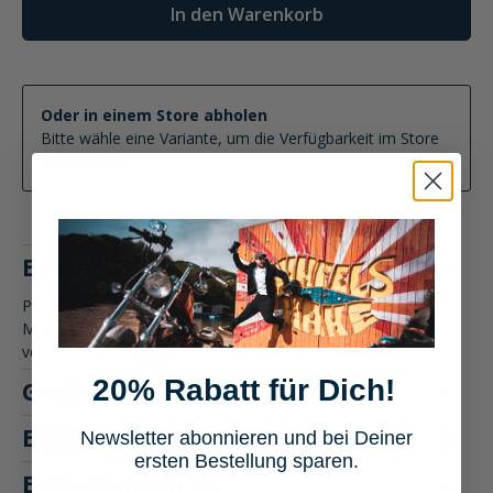
In den Warenkorb
Oder in einem Store abholen
Bitte wähle eine Variante, um die Verfügbarkeit im Store
zu ermitteln
Beschreibung
Produktbeschreibung: Alpinestars Chrome Sport Hoodie
Motorradbekleidung Der Alpinestars Chrome Sport Hoodie
vereint Stil un…
Mehr
20% Rabatt für Dich!
Größentabelle
Eigenschaften
Newsletter abonnieren und bei Deiner
ersten Bestellung sparen.
Bewertungen
2