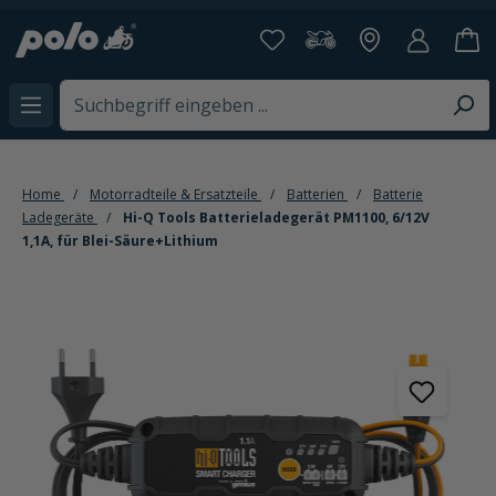
alt springen
Home
Motorradteile & Ersatzteile
Batterien
Batterie
Ladegeräte
Hi-Q Tools Batterieladegerät PM1100, 6/12V
1,1A, für Blei-Säure+Lithium
Bildergalerie überspringen