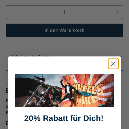
Produkt Anzahl: Gib den gewünschten Wer
In den Warenkorb
Abholung im Store
Verfügbar in 75 Stores
Store auswählen
Beschreibung
Produktbeschreibung: Hi-Q Tools Batterieladegerät PM1100,
6/12V 1,1A, für Blei-Säure+Lithium Das Hi-Q Tools
Batterieladeger…
Mehr
20% Rabatt für Dich!
Downloads
1