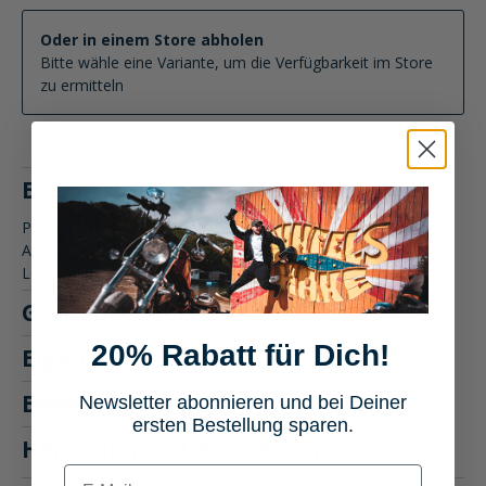
Oder in einem Store abholen
Bitte wähle eine Variante, um die Verfügbarkeit im Store
zu ermitteln
Beschreibung
Produktbeschreibung: All-Balls Racing Kettenspannrolle Die
All-Balls Racing Kettenspannrolle bietet eine hochwertige
Lösung,…
Mehr
Größentabelle
20% Rabatt für Dich!
Eigenschaften
Bewertungen
Newsletter abonnieren und bei Deiner
ersten Bestellung sparen.
Hersteller "All-Balls Racing"
E-mail