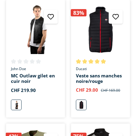
83%
Note moyenne de 0 sur 5 étoiles
Note moyenne de 5 sur 5 étoi
John Doe
Ducati
MC Outlaw gilet en
Veste sans manches
cuir noir
noire/rouge
CHF 29.00
CHF 219.90
CHF 169.00
schwarz
schwarz/rot