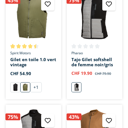
43%
75%
Note moyenne de 4.5 sur 5 étoiles
Note moyenne de 0 sur 5 étoi
Spirit Motors
Pharao
Gilet en toile 1.0 vert
Tajo Gilet softshell
vintage
de femme noir/gris
CHF 19.90
CHF 54.90
CHF 79.90
+
1
schwarz
vintage grün
grau
75%
43%