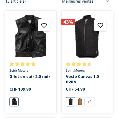
13 article(s)
43%
Note moyenne de 5 sur 5 étoiles
Note moyenne de 4.5 sur 5 ét
Spirit Motors
Spirit Motors
Gilet en cuir 2.0 noir
Veste Canvas 1.0
noire
CHF 109.90
CHF 54.90
+
1
schwarz
schwarz
sand