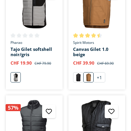
Note moyenne de 0 sur 5 étoiles
Note moyenne de 4.5 sur 5 ét
Pharao
Spirit Motors
Tajo Gilet softshell
Canvas Gilet 1.0
noir/gris
beige
CHF 19.90
CHF 39.90
CHF 79.90
CHF 69.90
+
1
grau
schwarz
sand
57%