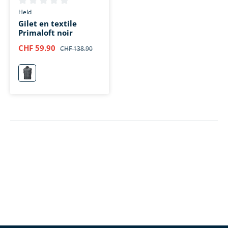
Note moyenne de 0 sur 5 étoiles
Held
Gilet en textile
Primaloft noir
CHF 59.90
CHF 138.90
schwarz