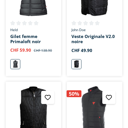
Note moyenne de 0 sur 5 étoiles
Note moyenne de 0 sur 5 étoi
Held
John Doe
Gilet femme
Veste Originale V2.0
Primaloft noir
noire
CHF 59.90
CHF 49.90
CHF 138.90
schwarz
schwarz
50%