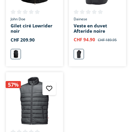
Note moyenne de 0 sur 5 étoiles
Note moyenne de 0 sur 5 étoi
John Doe
Dainese
Gilet ciré Lowrider
Veste en duvet
noir
Afteride noire
CHF 94.90
CHF 209.90
CHF 189.95
schwarz
schwarz
57%