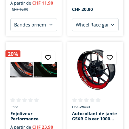
CHF 11.90
À partir de
CHF 20.90
CHF 16.90
20%
Note moyenne de 0 sur 5 étoiles
Note moyenne de 0 sur 5 étoi
Print
One-Wheel
Enjoliveur
Autocollant de jante
Performance
GSXR Gixxer 1000
DOTS
CHF 23.90
À partir de