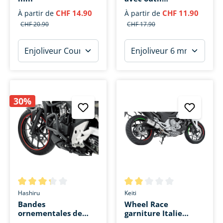
Assemblée.
CHF 14.90
CHF 11.90
À partir de
À partir de
CHF 20.90
CHF 17.90
30%
Note moyenne de 3.2 sur 5 étoiles
Note moyenne de 2 sur 5 étoi
Hashiru
Keiti
Bandes
Wheel Race
ornementales de
garniture Italie
jantes
Décor