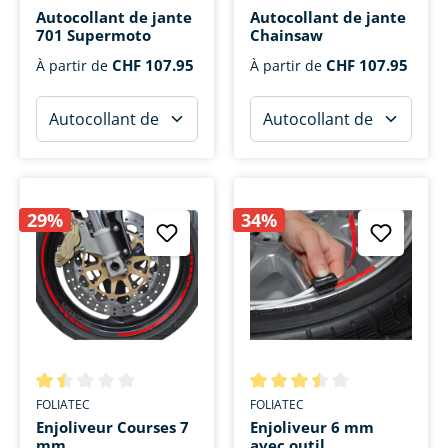
Autocollant de jante
Autocollant de jante
701 Supermoto
Chainsaw
CHF 107.95
CHF 107.95
À partir de
À partir de
29%
34%
Note moyenne de 1.5 sur 5 étoiles
Note moyenne de 3.4 sur 5 ét
FOLIATEC
FOLIATEC
Enjoliveur Courses 7
Enjoliveur 6 mm
mm
avec outil