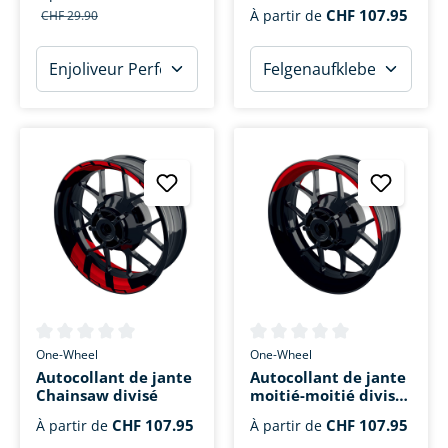
CHF 107.95
À partir de
CHF 29.90
Note moyenne de 0 sur 5 étoiles
Note moyenne de 0 sur 5 étoi
One-Wheel
One-Wheel
Autocollant de jante
Autocollant de jante
Chainsaw divisé
moitié-moitié divisé
noir
CHF 107.95
CHF 107.95
À partir de
À partir de