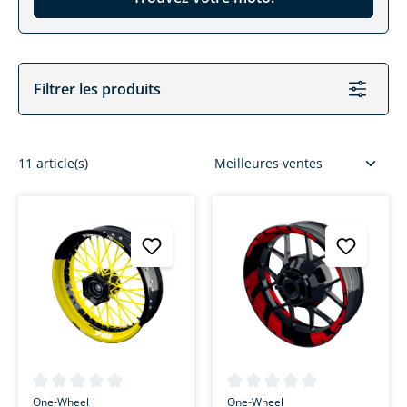
Filtrer les produits
11 article(s)
Note moyenne de 0 sur 5 étoiles
Note moyenne de 0 sur 5 étoi
One-Wheel
One-Wheel