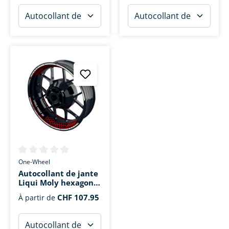
Note moyenne de 0 sur 5 étoiles
One-Wheel
Autocollant de jante
Liqui Moly hexagon
divisé
CHF 107.95
À partir de