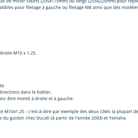
ras de miroir courts (205x175mm) ou longs (255x225mm) pour répon
ibles pour filetage à gauche ou filetage M8 ainsi que des modèle
 droite M10 x 1,25.
te.
irections dans le boîtier.
 donc être monté à droite et à gauche.
te M10x1,25 - c'est-à-dire par exemple des deux côtés la plupart d
e du guidon chez Ducati (à partir de l'année 2003) et Yamaha.