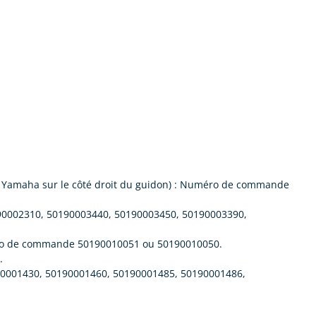
es Yamaha sur le côté droit du guidon) : Numéro de commande
190002310, 50190003440, 50190003450, 50190003390,
uméro de commande 50190010051 ou 50190010050.
.
190001430, 50190001460, 50190001485, 50190001486,