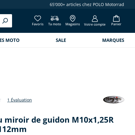
65'000+ articles chez POLO Motorrad
Favoris
Ta moto
Magasins
Panier
Votre compte
RES MOTO
SALE
MARQUES
1 Évaluation
de 4 sur 5 étoiles
u miroir de guidon M10x1,25R
Ø112mm