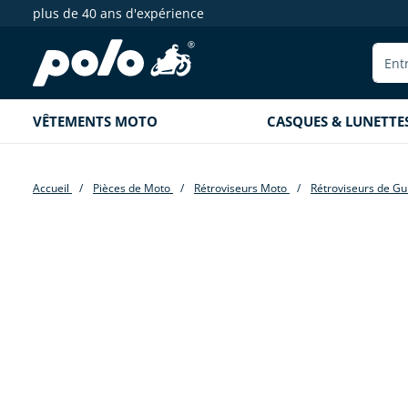
plus de 40 ans d'expérience
echerche
Aller à la navigation principale
VÊTEMENTS MOTO
CASQUES & LUNETTE
Accueil
Pièces de Moto
Rétroviseurs Moto
Rétroviseurs de G
Passer la galerie d'images