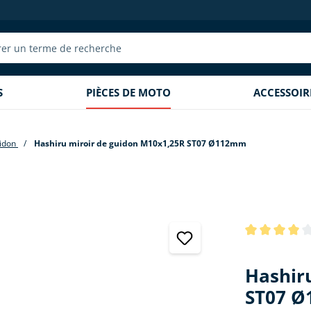
S
PIÈCES DE MOTO
ACCESSOI
uidon
Hashiru miroir de guidon M10x1,25R ST07 Ø112mm
Note moyenne 
Hashir
ST07 