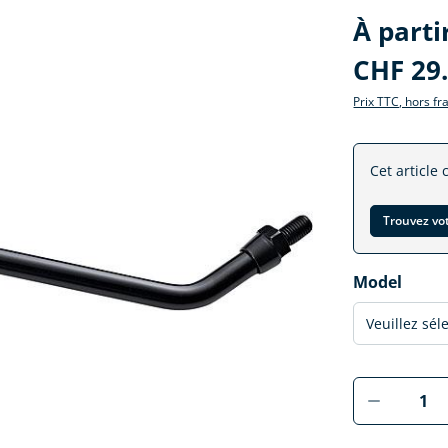
À parti
CHF 29
Prix TTC, hors fr
Cet article 
Trouvez vo
Sélectionne
Model
Produkt 