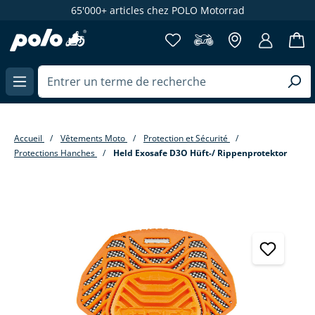
65'000+ articles chez POLO Motorrad
enu principal
Accueil
Vêtements Moto
Protection et Sécurité
Protections Hanches
Held Exosafe D3O Hüft-/ Rippenprotektor
Passer la galerie d'images