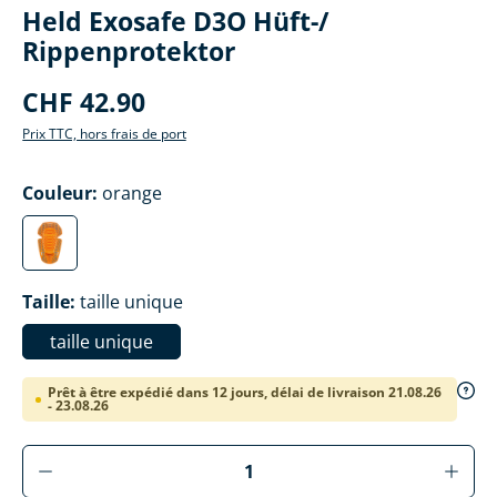
Held Exosafe D3O Hüft-/
Rippenprotektor
CHF 42.90
Prix TTC, hors frais de port
Sélectionner
Couleur
:
orange
orange
Sélectionner
Taille
:
taille unique
taille unique
Prêt à être expédié dans 12 jours, délai de livraison 21.08.26
- 23.08.26
Produkt Anzahl: Gib den gewünschten Wer