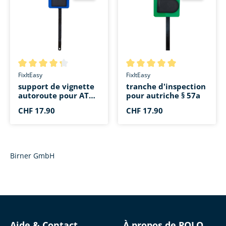
Note moyenne de 4.2 sur 5 étoiles
Note moyenne de 5 sur 5 étoi
FixItEasy
FixItEasy
support de vignette
tranche d'inspection
autoroute pour AT
pour autriche § 57a
rectangulaire
CHF 17.90
CHF 17.90
Birner GmbH
Aide & Contact
À propos de POLO