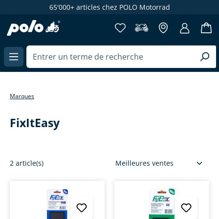
65'000+ articles chez POLO Motorrad
enu principal
Marques
FixItEasy
2 article(s)