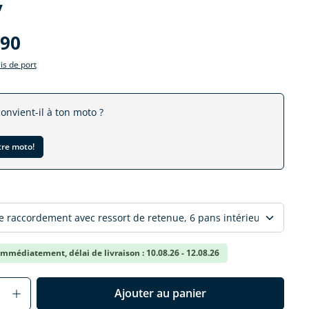
v
.90
ais de port
convient-il à ton moto ?
tre moto!
r
mmédiatement, délai de livraison : 10.08.26 - 12.08.26
Anzahl: Gib den gewünschten Wert ein o
Ajouter au panier