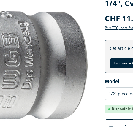
1/4", C
CHF 11
Prix TTC, hors fr
Cet article 
Trouvez vo
Sélectionne
Model
Disponible i
Produkt 