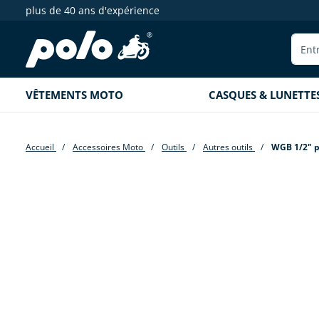
plus de 40 ans d'expérience
echerche
Aller à la navigation principale
VÊTEMENTS MOTO
CASQUES & LUNETTE
Accueil
Accessoires Moto
Outils
Autres outils
WGB 1/2" pi
Passer la galerie d'images