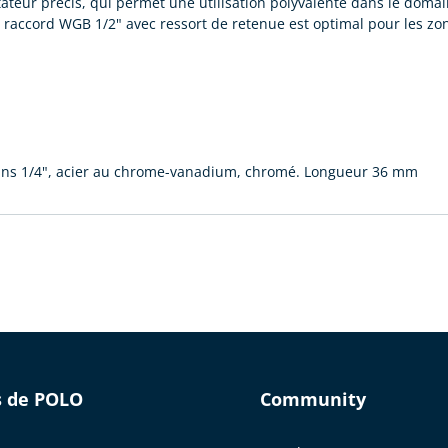
tateur précis, qui permet une utilisation polyvalente dans le domaine 
accord WGB 1/2" avec ressort de retenue est optimal pour les zones 
 pans 1/4", acier au chrome-vanadium, chromé. Longueur 36 mm
s de POLO
Community