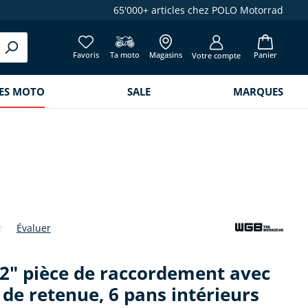
65'000+ articles chez POLO Motorrad
Favoris
Ta moto
Magasins
Panier
Votre compte
RES MOTO
SALE
MARQUES
Évaluer
de 0 sur 5 étoiles
2" pièce de raccordement avec
 de retenue, 6 pans intérieurs