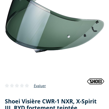
Évaluer
Note moyenne de 0 sur 5 étoiles
Shoei Visière CWR-1 NXR, X-Spirit
III, RYD fortement teintée