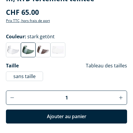
CHF 65.00
Prix TTC, hors frais de port
Sélectionner
Couleur
:
stark getönt
klar
stark getönt
silber verspiegelt
getönt verlaufend
(Cette option n'est actuellement pas disponible.)
(Cette option n'est actuellement pas disponible.)
(Cette option n'est actuellement pas disponib
(Cette option n'est actuellement pas d
Sélectionner
Taille
Tableau des tailles
sans taille
Produkt Anzahl: Gib den gewünschten Wer
Ajouter au panier