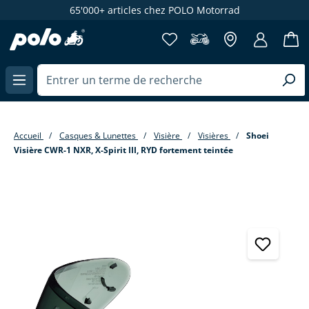
65'000+ articles chez POLO Motorrad
enu principal
Accueil
Casques & Lunettes
Visière
Visières
Shoei
Visière CWR-1 NXR, X-Spirit III, RYD fortement teintée
Passer la galerie d'images