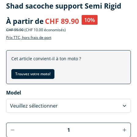
Shad sacoche support Semi Rigid
10%
À partir de
CHF 89.90
CHF 99.90
(CHF 10.00 économisés)
Prix TTC, hors frais de port
Cet article convient-il à ton moto ?
Trouvez votre moto!
Sélectionner
Model
Produkt Anzahl: Gib den gewünschten Wer