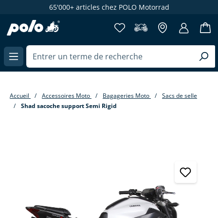
65'000+ articles chez POLO Motorrad
enu principal
Accueil
Accessoires Moto
Bagageries Moto
Sacs de selle
Shad sacoche support Semi Rigid
Passer la galerie d'images