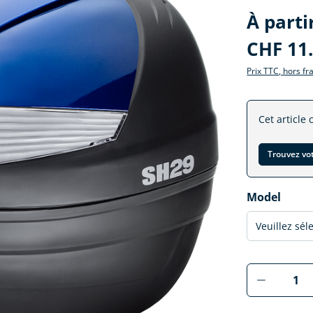
À parti
CHF 11
Prix TTC, hors fr
Cet article 
Trouvez vo
Sélectionne
Model
Produkt 