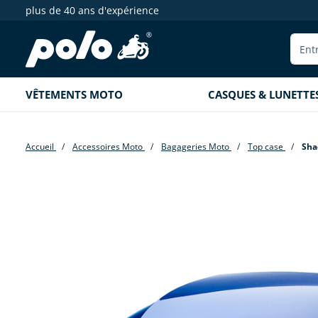
plus de 40 ans d'expérience
echerche
Aller à la navigation principale
VÊTEMENTS MOTO
CASQUES & LUNETTE
Accueil
Accessoires Moto
Bagageries Moto
Top case
Sha
Passer la galerie d'images