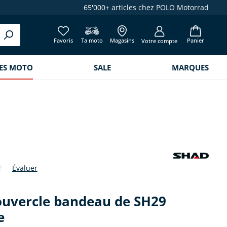
65'000+ articles chez POLO Motorrad
Favoris
Ta moto
Magasins
Panier
Votre compte
RES MOTO
SALE
MARQUES
Évaluer
de 0 sur 5 étoiles
ouvercle bandeau de SH29
e