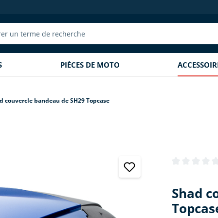
S
PIÈCES DE MOTO
ACCESSOI
d couvercle bandeau de SH29 Topcase
Note moyenne 
Shad c
Topcas