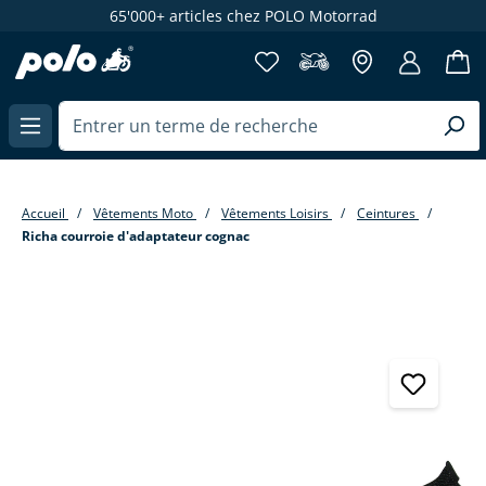
65'000+ articles chez POLO Motorrad
enu principal
Accueil
Vêtements Moto
Vêtements Loisirs
Ceintures
Richa courroie d'adaptateur cognac
Passer la galerie d'images