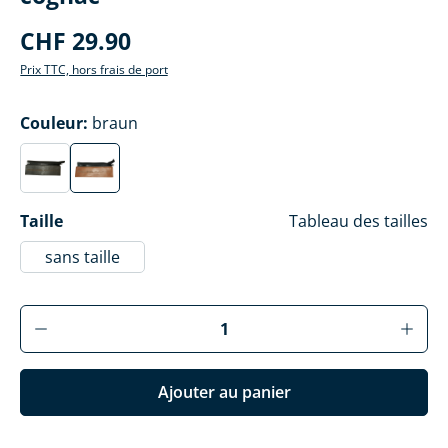
CHF 29.90
Prix TTC, hors frais de port
Sélectionner
Couleur
:
braun
schwarz
braun
(Cette option n'est actuellement pas disponible.)
(Cette option n'est actuellement pas disponible.)
Sélectionner
Taille
Tableau des tailles
sans taille
Produkt Anzahl: Gib den gewünschten Wer
Ajouter au panier