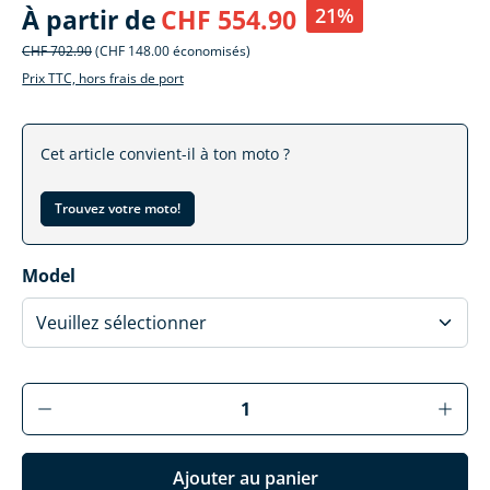
21%
À partir de
CHF 554.90
CHF 702.90
(CHF 148.00 économisés)
Prix TTC, hors frais de port
Cet article convient-il à ton moto ?
Trouvez votre moto!
Sélectionner
Model
Produkt Anzahl: Gib den gewünschten Wer
Ajouter au panier