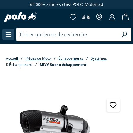
65'000+ articles chez POLO Motorrad
enu principal
Accueil
Pièces de Moto
Échappements
Systèmes
D’Échappement
MIVV Suono échappement
Passer la galerie d'images