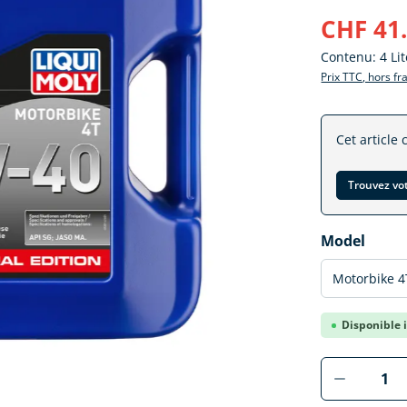
CHF 41
Contenu:
4 Li
Prix TTC, hors fr
Cet article 
Trouvez vo
Sélectionne
Model
Disponible i
Produkt 