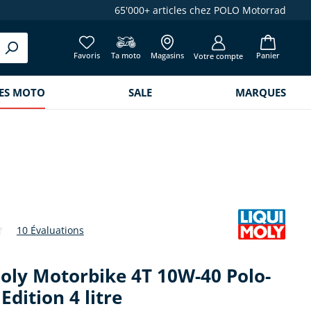
65'000+ articles chez POLO Motorrad
Favoris
Ta moto
Magasins
Panier
Votre compte
RES MOTO
SALE
MARQUES
10 Évaluations
de 4.6 sur 5 étoiles
oly Motorbike 4T 10W-40 Polo-
Edition 4 litre