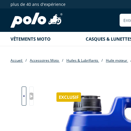
plus de 40 ans d'expérience
echerche
Aller à la navigation principale
VÊTEMENTS MOTO
CASQUES & LUNETTE
Accueil
Accessoires Moto
Huiles & Lubrifiants
Huile moteur
Passer la galerie d'images
EXCLUSIF