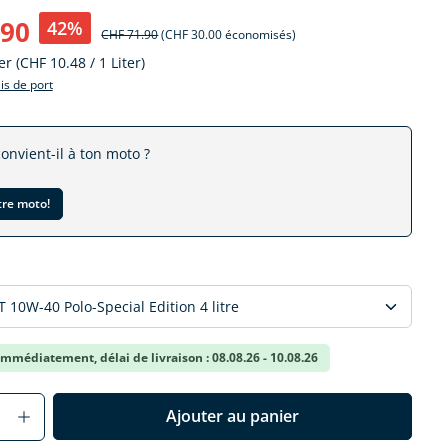
.90
42%
CHF 71.90
(CHF 30.00 économisés)
ter
(CHF 10.48 / 1 Liter)
ais de port
convient-il à ton moto ?
tre moto!
r
mmédiatement, délai de livraison : 08.08.26 - 10.08.26
Anzahl: Gib den gewünschten Wert ein o
Ajouter au panier