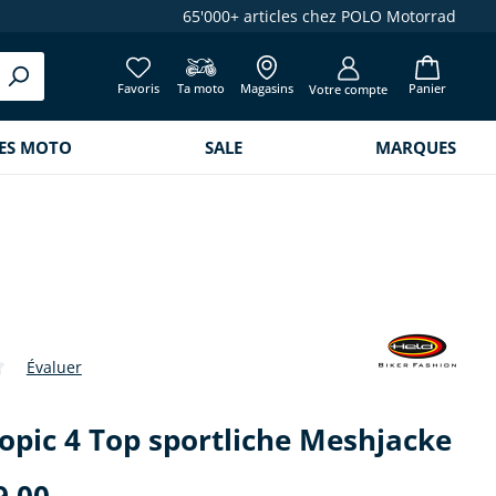
65'000+ articles chez POLO Motorrad
Favoris
Ta moto
Magasins
Panier
Votre compte
RES MOTO
SALE
MARQUES
Évaluer
de 0 sur 5 étoiles
opic 4 Top sportliche Meshjacke