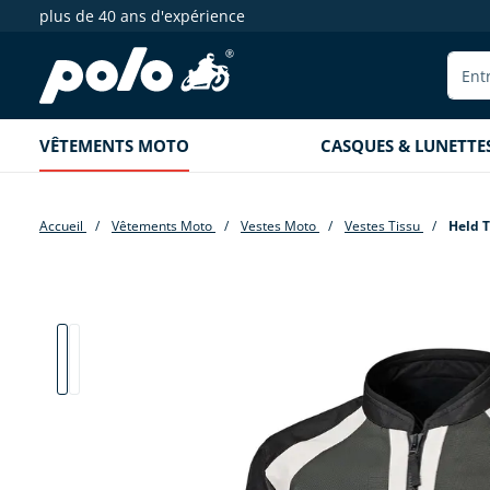
plus de 40 ans d'expérience
echerche
Aller à la navigation principale
VÊTEMENTS MOTO
CASQUES & LUNETTE
Accueil
Vêtements Moto
Vestes Moto
Vestes Tissu
Held T
Passer la galerie d'images