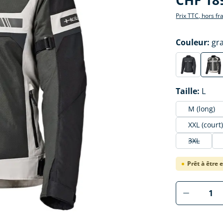
CHF 18
Prix TTC, hors fr
Sélectionne
Couleur
:
gr
schwarz
gr
Sélectionne
Taille
:
L
M (long)
XXL (court
3XL
(Cette opt
Prêt à être 
Produkt 