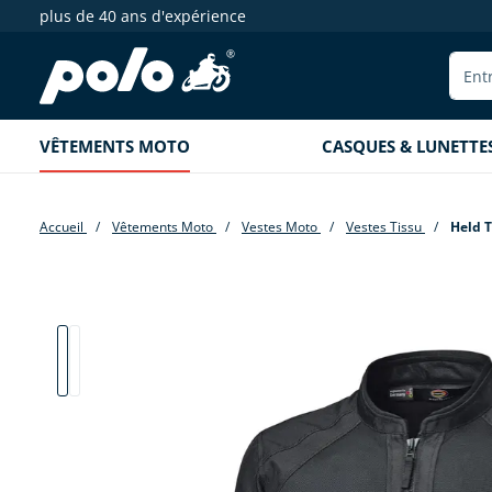
plus de 40 ans d'expérience
echerche
Aller à la navigation principale
VÊTEMENTS MOTO
CASQUES & LUNETTE
Accueil
Vêtements Moto
Vestes Moto
Vestes Tissu
Held T
Passer la galerie d'images