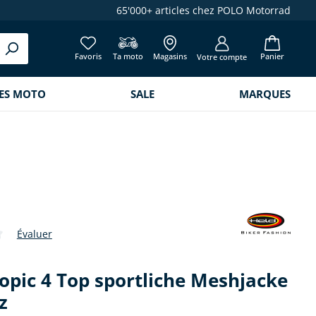
65'000+ articles chez POLO Motorrad
Favoris
Ta moto
Magasins
Panier
Votre compte
RES MOTO
SALE
MARQUES
Évaluer
de 0 sur 5 étoiles
opic 4 Top sportliche Meshjacke
z