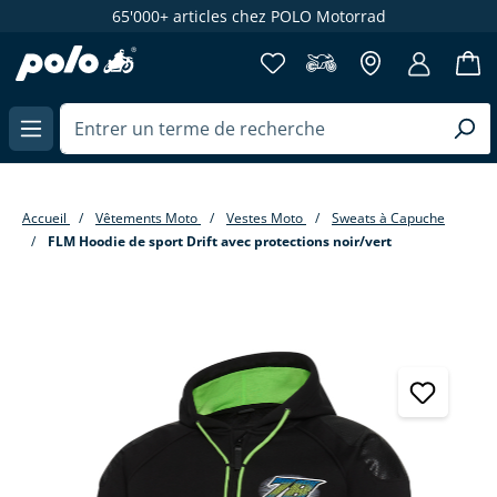
65'000+ articles chez POLO Motorrad
enu principal
Accueil
Vêtements Moto
Vestes Moto
Sweats à Capuche
FLM Hoodie de sport Drift avec protections noir/vert
Passer la galerie d'images