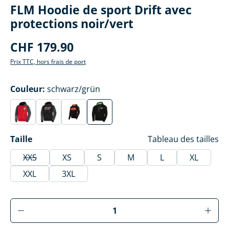
FLM Hoodie de sport Drift avec
protections noir/vert
CHF 179.90
Prix TTC, hors frais de port
Sélectionner
Couleur
:
schwarz/grün
rot
sand
schwarz/rot
schwarz/grün
(Cette option n'est actuellement pas disponible.)
(Cette option n'est actuellement pas disponible.)
(Cette option n'est actuellement pas disponib
(Cette option n'est actuellement pas d
Sélectionner
Taille
Tableau des tailles
XXS
XS
S
M
L
XL
(Cette option n'est actuellement pas disponible.)
XXL
3XL
Produkt Anzahl: Gib den gewünschten Wer