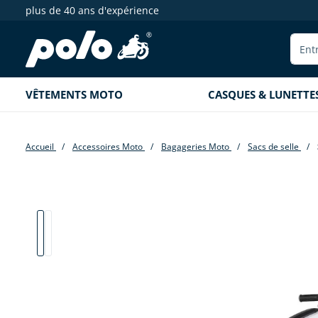
plus de 40 ans d'expérience
echerche
Aller à la navigation principale
VÊTEMENTS MOTO
CASQUES & LUNETTE
Accueil
Accessoires Moto
Bagageries Moto
Sacs de selle
Passer la galerie d'images