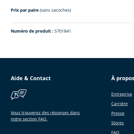
Prix par paire
(sans sacoches)
Numéro de produit :
5701841
Aide & Contact
À propo
Entreprise
Carrière
Vous trouverez des réponses dans
Presse
notre section FAQ.
Stores
FAQ