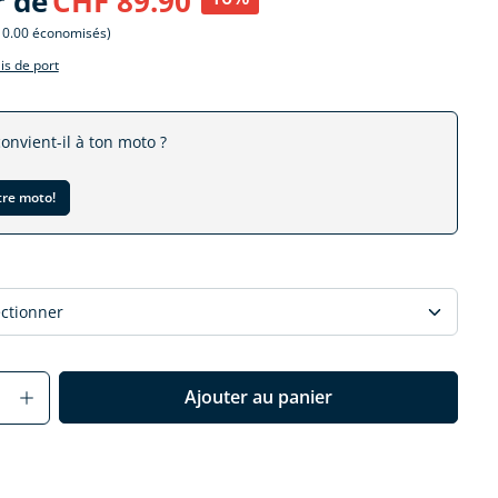
r de
CHF 89.90
10.00 économisés)
ais de port
convient-il à ton moto ?
tre moto!
r
Anzahl: Gib den gewünschten Wert ein o
Ajouter au panier