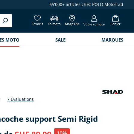
65'000+ articles chez POLO Motorrad
Favoris
Ta moto
Magasins
Panier
Votre compte
RES MOTO
SALE
MARQUES
7 Évaluations
de 3.3 sur 5 étoiles
acoche support Semi Rigid
10%