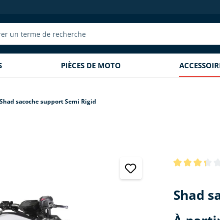
S
PIÈCES DE MOTO
ACCESSOI
Shad sacoche support Semi Rigid
Note moyenne 
Shad s