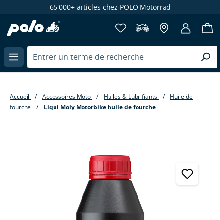
65'000+ articles chez POLO Motorrad
enu principal
Accueil
Accessoires Moto
Huiles & Lubrifiants
Huile de
fourche
Liqui Moly Motorbike huile de fourche
Passer la galerie d'images