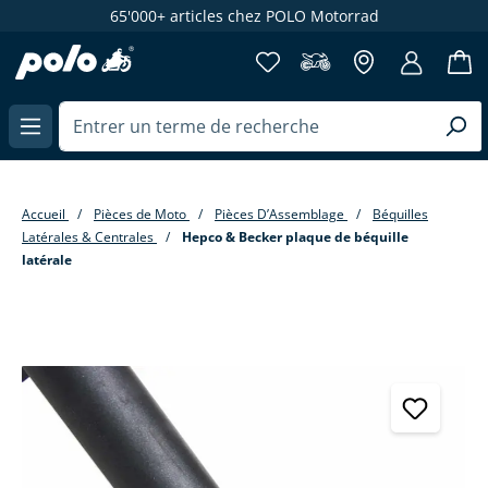
65'000+ articles chez POLO Motorrad
enu principal
Accueil
Pièces de Moto
Pièces D’Assemblage
Béquilles
Latérales & Centrales
Hepco & Becker plaque de béquille
latérale
Passer la galerie d'images