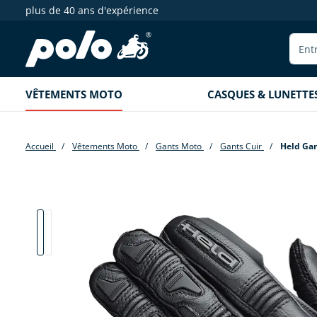
plus de 40 ans d'expérience
echerche
Aller à la navigation principale
VÊTEMENTS MOTO
CASQUES & LUNETTE
Accueil
Vêtements Moto
Gants Moto
Gants Cuir
Held Gan
Passer la galerie d'images