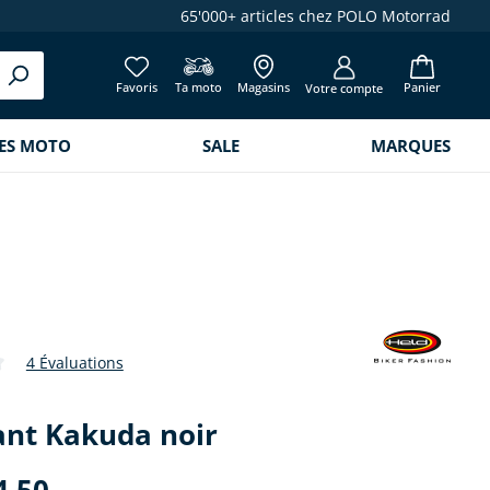
65'000+ articles chez POLO Motorrad
Favoris
Ta moto
Magasins
Panier
Votre compte
RES MOTO
SALE
MARQUES
4 Évaluations
de 3.5 sur 5 étoiles
ant Kakuda noir