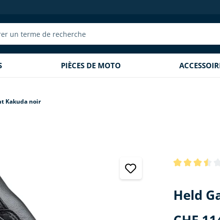
S
PIÈCES DE MOTO
ACCESSOI
t Kakuda noir
Note moyenne 
Held G