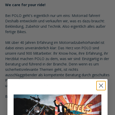
We care for your ride!
Bei POLO geht's eigentlich nur um eins: Motorrad fahren!
Deshalb entwickeln und verkaufen wir, was es dazu braucht:
Bekleidung, Zubehör und Technik. Also eigentlich alles außer
fertige Bikes.
Mit über 40 Jahren Erfahrung im Motorradzubehörhandel ist
dabei eines unveränderlich klar: Das Herz von POLO sind
unsere rund 900 Mitarbeiter. Ihr Know-how, ihre Erfahrung, ihr
Herzblut machen POLO zu dem, was wir sind: Einzigartig in der
Beratung und führend in der Branche. Denn wenn es um
sicherheitsrelevante Themen geht, ist nichts
ausschlaggebender als kompetente Beratung durch geschultes
Personal. Gepaart mit unseren POLO Serviceleistungen sind
unsere POLO Stores die Anlaufstelle für Euch und Eure Bikes.
Besucht uns einfach und überzeugt Euch selbst.
zurück zur Übersicht