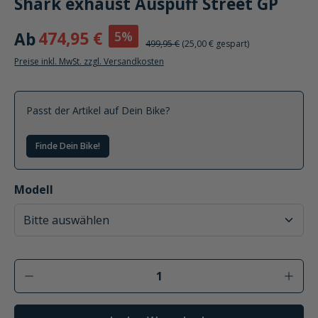
Shark exhaust Auspuff Street GP
5%
Ab
474,95 €
499,95 €
(25,00 € gespart)
Preise inkl. MwSt. zzgl. Versandkosten
Passt der Artikel auf Dein Bike?
Finde Dein Bike!
auswählen
Modell
Produkt Anzahl: Gib den gewünschten Wer