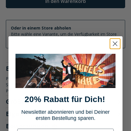
In den Warenkorb
Oder in einem Store abholen
Bitte wähle eine Variante, um die Verfügbarkeit im Store
zu ermitteln
Beschreibung
Produktbeschreibung: Shark exhaust Auspuff Street GP Der
Shark exhaust Auspuff Street GP vereint kraftvolle
Performance mit…
Mehr
20% Rabatt für Dich!
Größentabelle
Newsletter abonnieren und bei Deiner
Eigenschaften
ersten Bestellung sparen.
Bewertungen
7
E-mail